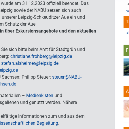
wurde am 31.12.2023 offiziell beendet. Das
Leipzig sowie der NABU setzen sich auch
w
g unserer Leipzig-Schkeuditzer Aue ein und
T
m Schutz der Aue.
hin über Exkursionsangebote und den aktuellen
a
Sie sich bitte beim Amt für Stadtgrün und
F
berg:
christiane.frohberg
@
leipzig.de
:
stefan.alsheimer
@
leipzig.de
leipzig.de
 Sachsen: Philipp Steuer:
steuer
@
NABU-
hsen.de
A
materialien –
Medienkisten
und
sgeliehen und genutzt werden. Nähere
elfältige Informationen zum und aus dem
issenschaftlichen Begleitung
.