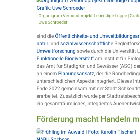
Organigram Verbundprojekt Lebendige Luppe | Grafi
Uwe Schroeder
sind die
Öffentlichkeits- und Umweltbildungsar
natur
- und
sozialwissenschaftliche
Begleitfors
Umweltforschung
sowie durch die Universität 
Funktionelle Biodiversität"
am Institut für Biol
das Amt für Stadtgrün und Gewässer (ASG) de
an einem
Planungsansatz
, der die Randbedin
unterschiedlichen Aspekte integriert. Dieses in
Ende 2022 gemeinsam mit der Stadt Schkeuditz
erarbeitet. Zusätzlich wurde per Stadtratsbesc
ein gesamträumliches, integriertes Auenentwic
Förderung macht Handeln m