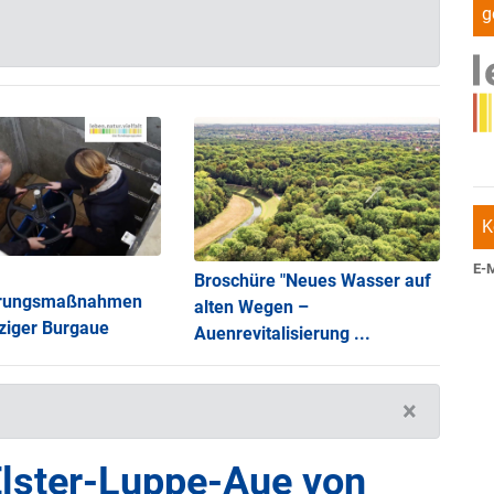
g
K
E-M
Broschüre "Neues Wasser auf
ierungsmaßnahmen
alten Wegen –
pziger Burgaue
Auenrevitalisierung ...
×
 Elster-Luppe-Aue von