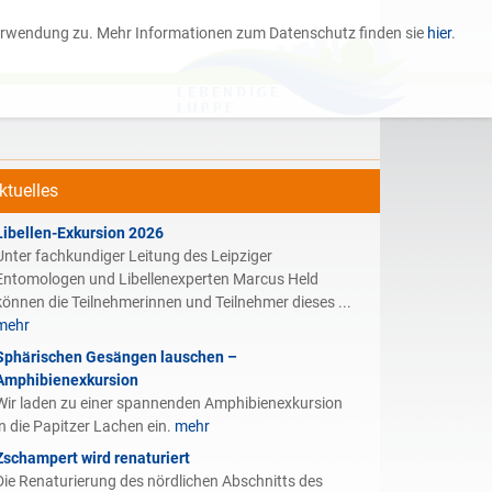
 Verwendung zu. Mehr Informationen zum Datenschutz finden sie
hier
.
ktuelles
Libellen-Exkursion 2026
Unter fachkundiger Leitung des Leipziger
Entomologen und Libellenexperten Marcus Held
können die Teilnehmerinnen und Teilnehmer dieses ...
mehr
Sphärischen Gesängen lauschen –
Amphibienexkursion
Wir laden zu einer spannenden Amphibienexkursion
in die Papitzer Lachen ein.
mehr
Zschampert wird renaturiert
Die Renaturierung des nördlichen Abschnitts des