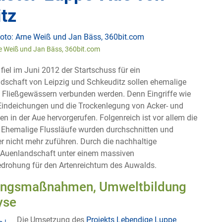
tz
ne Weiß und Jan Bäss, 360bit.com
iel im Juni 2012 der Startschuss für ein
ndschaft von Leipzig und Schkeuditz sollen ehemalige
ei Fließgewässern verbunden werden. Denn Eingriffe wie
indeichungen und die Trockenlegung von Acker- und
 in der Aue hervorgerufen. Folgenreich ist vor allem die
 Ehemalige Flussläufe wurden durchschnitten und
 nicht mehr zuführen. Durch die nachhaltige
e Auenlandschaft unter einem massiven
edrohung für den Artenreichtum des Auwalds.
erungsmaßnahmen, Umweltbildung
yse
Die Umsetzung des
Projekts Lebendige Luppe