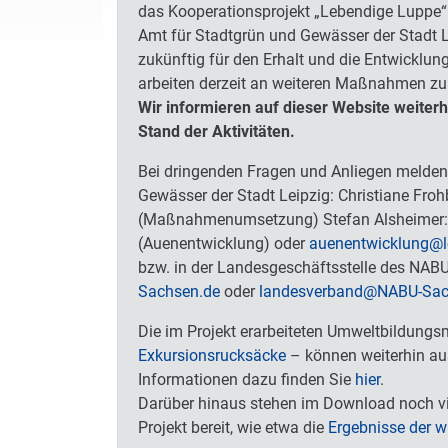
das Kooperationsprojekt „Lebendige Luppe“ 
Amt für Stadtgrün und Gewässer der Stadt 
zukünftig für den Erhalt und die Entwicklun
arbeiten derzeit an weiteren Maßnahmen zu
Wir informieren auf dieser Website weiter
Stand der Aktivitäten.
Bei dringenden Fragen und Anliegen melden 
Gewässer der Stadt Leipzig: Christiane Froh
(Maßnahmenumsetzung) Stefan Alsheimer
(Auenentwicklung) oder
auenentwicklung
@
bzw. in der Landesgeschäftsstelle des NABU
Sachsen.de
oder
landesverband
@
NABU-Sac
Die im Projekt erarbeiteten Umweltbildungs
Exkursionsrucksäcke
– können weiterhin au
Informationen dazu finden Sie
hier
.
Darüber hinaus stehen im Download noch vi
Projekt bereit, wie etwa die
Ergebnisse der w