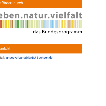
efördert durch
ontakt
ail
:
landesverband
@
NABU-Sachsen.de