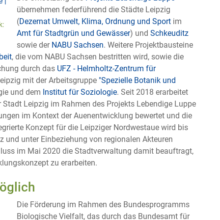
übernehmen federführend die Städte Leipzig
(
Dezernat Umwelt, Klima, Ordnung und Sport
im
k:
Amt für Stadtgrün und Gewässer
) und
Schkeuditz
sowie der
NABU Sachsen
. Weitere Projektbausteine
beit
, die vom NABU Sachsen bestritten wird, sowie die
chung durch das
UFZ - Helmholtz-Zentrum für
Leipzig mit der Arbeitsgruppe
"Spezielle Botanik und
ogie und dem
Institut für Soziologie
. Seit 2018 erarbeitet
r Stadt Leipzig im Rahmen des Projekts Lebendige Luppe
gungen im Kontext der Auenentwicklung bewertet und die
tegrierte Konzept für die Leipziger Nordwestaue wird bis
 und unter Einbeziehung von regionalen Akteuren
hluss im Mai 2020 die Stadtverwaltung damit beauftragt,
klungskonzept zu erarbeiten.
öglich
Die Förderung im Rahmen des Bundesprogramms
Biologische Vielfalt, das durch das Bundesamt für