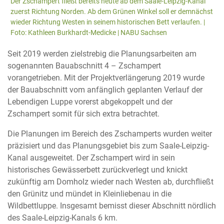
Der Zschampert fließt bereits heute ab dem Saale-Leipzig-Kanal
zuerst Richtung Norden. Ab dem Grünen Winkel soll er demnächst
wieder Richtung Westen in seinem historischen Bett verlaufen. |
Foto: Kathleen Burkhardt-Medicke | NABU Sachsen
Seit 2019 werden zielstrebig die Planungsarbeiten am
sogenannten Bauabschnitt 4 – Zschampert
vorangetrieben. Mit der Projektverlängerung 2019 wurde
der Bauabschnitt vom anfänglich geplanten Verlauf der
Lebendigen Luppe vorerst abgekoppelt und der
Zschampert somit für sich extra betrachtet.
Die Planungen im Bereich des Zschamperts wurden weiter
präzisiert und das Planungsgebiet bis zum Saale-Leipzig-
Kanal ausgeweitet. Der Zschampert wird in sein
historisches Gewässerbett zurückverlegt und knickt
zukünftig am Domholz wieder nach Westen ab, durchfließt
den Grünitz und mündet in Kleinliebenau in die
Wildbettluppe. Insgesamt bemisst dieser Abschnitt nördlich
des Saale-Leipzig-Kanals 6 km.