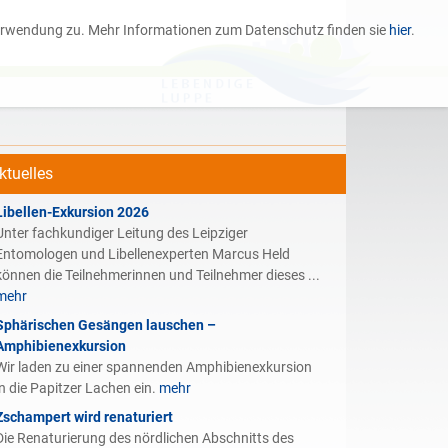
 Verwendung zu. Mehr Informationen zum Datenschutz finden sie
hier
.
ktuelles
Libellen-Exkursion 2026
Unter fachkundiger Leitung des Leipziger
Entomologen und Libellenexperten Marcus Held
können die Teilnehmerinnen und Teilnehmer dieses ...
mehr
Sphärischen Gesängen lauschen –
Amphibienexkursion
Wir laden zu einer spannenden Amphibienexkursion
in die Papitzer Lachen ein.
mehr
Zschampert wird renaturiert
Die Renaturierung des nördlichen Abschnitts des