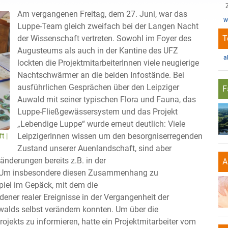
Am vergangenen Freitag, dem 27. Juni, war das
w
Luppe-Team gleich zweifach bei der Langen Nacht
T
der Wissenschaft vertreten. Sowohl im Foyer des
Augusteums als auch in der Kantine des UFZ
a
lockten die ProjektmitarbeiterInnen viele neugierige
Nachtschwärmer an die beiden Infostände. Bei
ausführlichen Gesprächen über den Leipziger
F
Auwald mit seiner typischen Flora und Fauna, das
Luppe-Fließgewässersystem und das Projekt
„Lebendige Luppe“ wurde erneut deutlich: Viele
LeipzigerInnen wissen um den besorgniserregenden
t |
Zustand unserer Auenlandschaft, sind aber
änderungen bereits z.B. in der
A
 Um insbesondere diesen Zusammenhang zu
Spiel im Gepäck, mit dem die
ner realer Ereignisse in der Vergangenheit der
walds selbst verändern konnten. Um über die
ojekts zu informieren, hatte ein Projektmitarbeiter vom