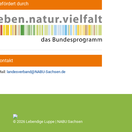
efördert durch
ontakt
ail
:
landesverband
@
NABU-Sachsen.de
© 2026 Lebendige Luppe | NABU Sachsen