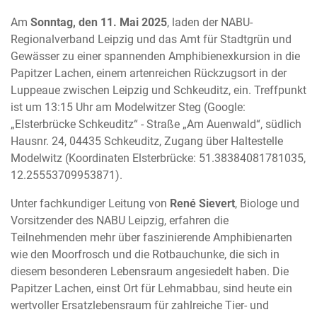
Am
Sonntag, den 11. Mai 2025
, laden der NABU-
Regionalverband Leipzig und das Amt für Stadtgrün und
Gewässer zu einer spannenden Amphibienexkursion in die
Papitzer Lachen, einem artenreichen Rückzugsort in der
Luppeaue zwischen Leipzig und Schkeuditz, ein. Treffpunkt
ist um 13:15 Uhr am Modelwitzer Steg (Google:
„Elsterbrücke Schkeuditz“ - Straße „Am Auenwald“, südlich
Hausnr. 24, 04435 Schkeuditz, Zugang über Haltestelle
Modelwitz (Koordinaten Elsterbrücke: 51.38384081781035,
12.25553709953871).
Unter fachkundiger Leitung von
René Sievert
, Biologe und
Vorsitzender des NABU Leipzig, erfahren die
Teilnehmenden mehr über faszinierende Amphibienarten
wie den Moorfrosch und die Rotbauchunke, die sich in
diesem besonderen Lebensraum angesiedelt haben. Die
Papitzer Lachen, einst Ort für Lehmabbau, sind heute ein
wertvoller Ersatzlebensraum für zahlreiche Tier- und