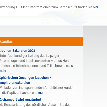
 Verwendung zu. Mehr Informationen zum Datenschutz finden sie
hier
.
ktuelles
Libellen-Exkursion 2026
Unter fachkundiger Leitung des Leipziger
Entomologen und Libellenexperten Marcus Held
können die Teilnehmerinnen und Teilnehmer dieses ...
mehr
Sphärischen Gesängen lauschen –
Amphibienexkursion
Wir laden zu einer spannenden Amphibienexkursion
in die Papitzer Lachen ein.
mehr
Zschampert wird renaturiert
Die Renaturierung des nördlichen Abschnitts des