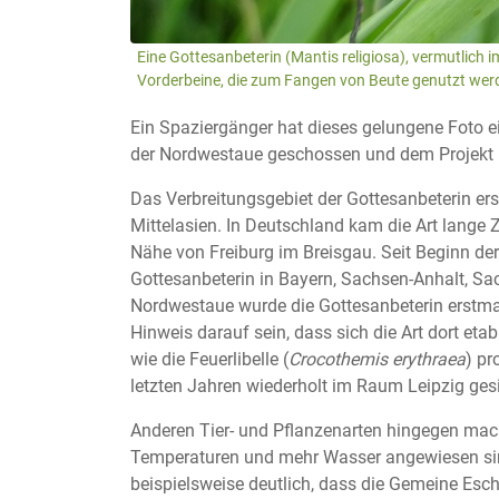
Eine Gottesanbeterin (Mantis religiosa), vermutlich 
Vorderbeine, die zum Fangen von Beute genutzt werde
Ein Spaziergänger hat dieses gelungene Foto ei
der Nordwestaue geschossen und dem Projekt 
Das Verbreitungsgebiet der Gottesanbeterin ers
Mittelasien. In Deutschland kam die Art lange Z
Nähe von Freiburg im Breisgau. Seit Beginn der
Gottesanbeterin in Bayern, Sachsen-Anhalt, Sa
Nordwestaue wurde die Gottesanbeterin erstmal
Hinweis darauf sein, dass sich die Art dort et
wie die Feuerlibelle (
Crocothemis erythraea
) pr
letzten Jahren wiederholt im Raum Leipzig gesi
Anderen Tier- und Pflanzenarten hingegen mach
Temperaturen und mehr Wasser angewiesen sin
beispielsweise deutlich, dass die Gemeine Esch