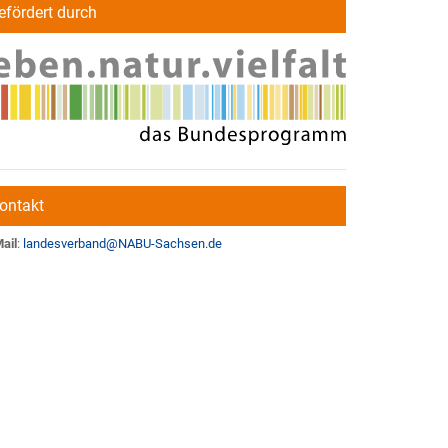
efördert durch
ontakt
ail
:
landesverband
@
NABU-Sachsen.de