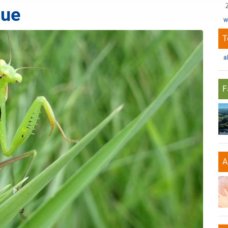
aue
w
T
a
F
A